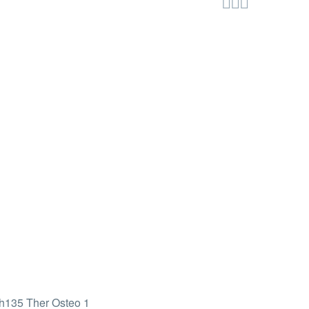


