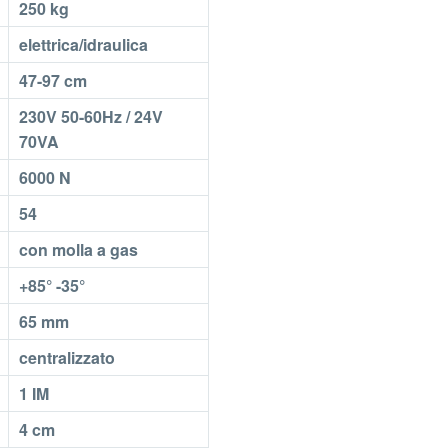
250 kg
elettrica/idraulica
47-97 cm
230V 50-60Hz / 24V
70VA
6000 N
54
con molla a gas
+85° -35°
65 mm
centralizzato
1 IM
4 cm