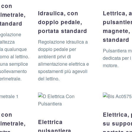
, con
Idraulica, con
Lettrica, 
imetrale,
doppio pedale,
pulsantie
standard
portata standard
magnete, 
egolazione
standard
’altezza
Regolazione idraulica a
da qualunque
doppio pedale per
Pulsantiera m
orno al lettino.
ambienti privi di
dedicata per i 
n una semplice
alimentazione elettrica e
motore.
sollevamento
spostamenti più agevoli
erimetrale.
del lettino.
, con
Elettrica,
Elettrica
imetrale,
su suppor
pulsantiera