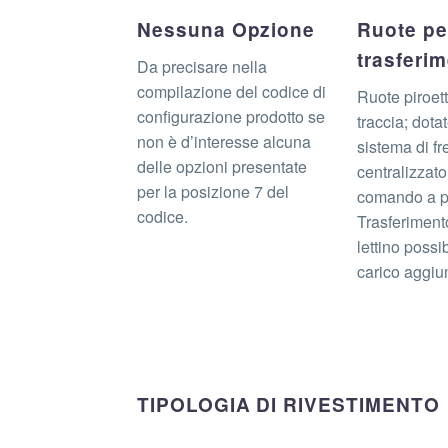
Nessuna Opzione
Ruote per
trasferi
Da precisare nella
compilazione del codice di
Ruote piroett
configurazione prodotto se
traccia; dota
non è d’interesse alcuna
sistema di fr
delle opzioni presentate
centralizzat
per la posizione 7 del
comando a p
codice.
Trasferiment
lettino possi
carico aggiun
TIPOLOGIA DI RIVESTIMENTO