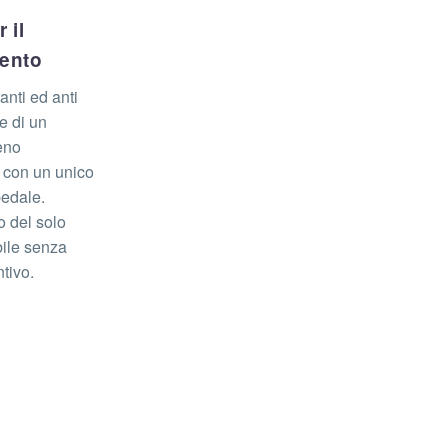
 il
mento
anti ed anti
te di un
eno
o con un unico
edale.
o del solo
bile senza
tivo.