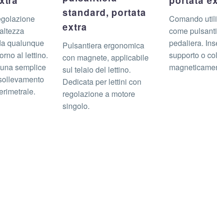
xtra
portata ex
standard, portata
egolazione
Comando utili
extra
’altezza
come pulsanti
da qualunque
pedaliera. Ins
Pulsantiera ergonomica
orno al lettino.
supporto o co
con magnete, applicabile
n una semplice
magneticament
sul telaio del lettino.
sollevamento
Dedicata per lettini con
erimetrale.
regolazione a motore
singolo.