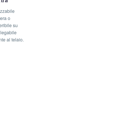
tra
zzabile
era o
eribile su
llegabile
e al telaio.